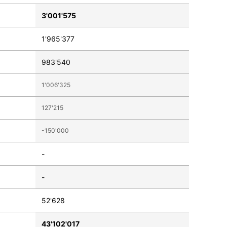
3'001'575
1'965'377
983'540
1'006'325
127'215
-150'000
-
-
52'628
43'102'017