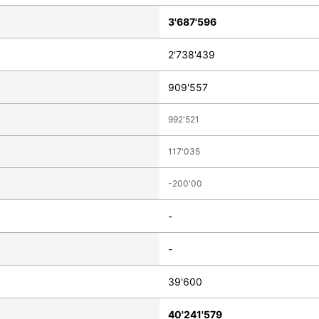
3'687'596
2'738'439
909'557
992'521
117'035
-200'00
-
-
39'600
40'241'579