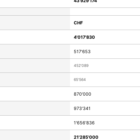
43'929'174
CHF
4'017'830
517'653
452'089
65'564
870'000
973'341
1'656'836
21'285'000