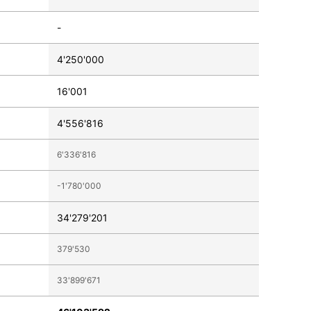
-
4'250'000
16'001
4'556'816
6'336'816
-1'780'000
34'279'201
379'530
33'899'671