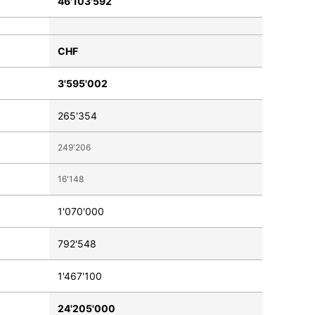
46'103'592
CHF
3'595'002
265'354
249'206
16'148
1'070'000
792'548
1'467'100
24'205'000