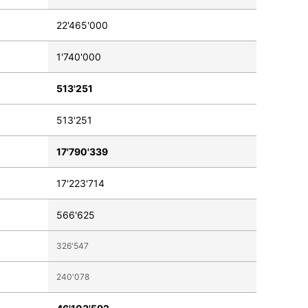
22'465'000
1'740'000
513'251
513'251
17'790'339
17'223'714
566'625
326'547
240'078