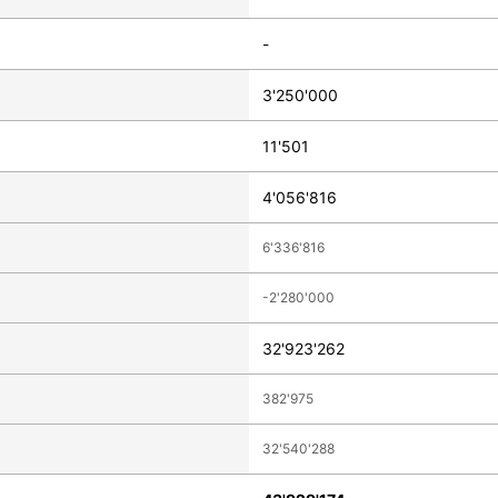
-
3'250'000
11'501
4'056'816
6'336'816
-2'280'000
32'923'262
382'975
32'540'288