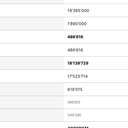
19'395'000
1'890'000
486'616
486'616
18'139'729
17'523'714
616'015
266'625
349'390