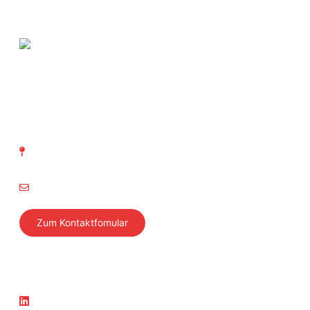
SVTI Schweizerischer Verein
für technische Inspektionen
Richtistrasse 15
8304 Wallisellen
info@svti.ch
Zum Kontaktfomular
Folgen Sie uns
Aktuelles
LinkedIn
News