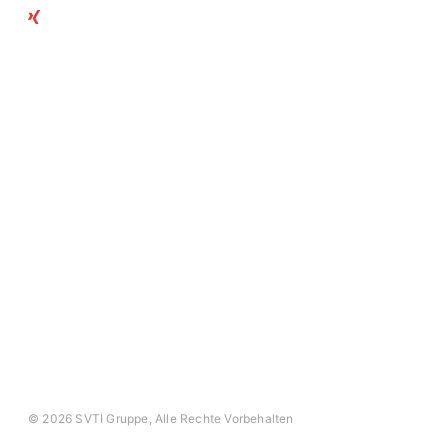
Xing
Aktuelle Kurse
Teil der SVTI-Gruppe
SVTI
Swiss Safety Center
Autosonic
Swiss Safety Center
Akademie
Impressum
Datenschutz
AGB
© 2026 SVTI Gruppe, Alle Rechte Vorbehalten