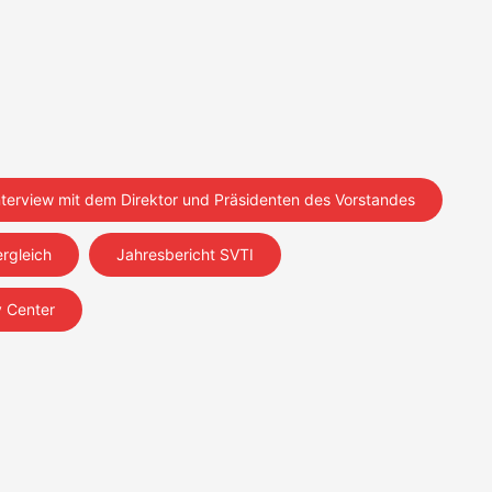
nterview mit dem Direktor und Präsidenten des Vorstandes
rgleich
Jahresbericht SVTI
y Center